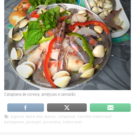
Cataplana de corvina, amêijoas e camarão
algarve
,
beira alta
,
beiras
,
cataplana
,
cozinha tradicional
portuguesa
,
portugal
,
prussiana
,
tradicional