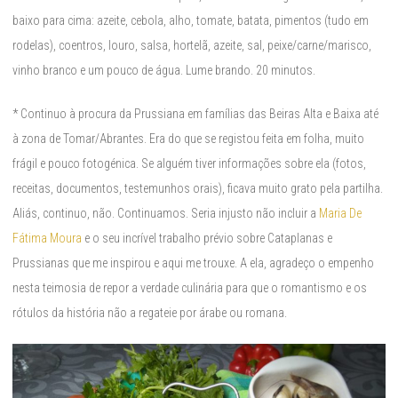
baixo para cima: azeite, cebola, alho, tomate, batata, pimentos (tudo em
rodelas), coentros, louro, salsa, hortelã, azeite, sal, peixe/carne/marisco,
vinho branco e um pouco de água. Lume brando. 20 minutos.
* Continuo à procura da Prussiana em famílias das Beiras Alta e Baixa até
à zona de Tomar/Abrantes. Era do que se registou feita em folha, muito
frágil e pouco fotogénica. Se alguém tiver informações sobre ela (fotos,
receitas, documentos, testemunhos orais), ficava muito grato pela partilha.
Aliás, continuo, não. Continuamos. Seria injusto não incluir a
Maria De
Fátima Moura
e o seu incrível trabalho prévio sobre Cataplanas e
Prussianas que me inspirou e aqui me trouxe. A ela, agradeço o empenho
nesta teimosia de repor a verdade culinária para que o romantismo e os
rótulos da história não a regateie por árabe ou romana.