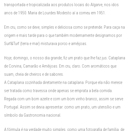
transportada e tropicalizada aos produtos locais do Algarve, nos idos
anos de 1950. Maria de Lourdes Modesto aí a comeu em 1951.
Em cru, como se deve, simples e deliciosa como se pretende. Para caça na
origem e mais tarde para o que também modernamente designamos por
Surf&Turf (terra e mar) misturava porco e amêijoas.
Hoje, domingo, o nosso dia grande, fiz um prato que lhe faz jus. Cataplana
de Corvina, Camarão e Amêijoas. Em cru, claro. Com aromáticos que
suam, cheia de cheiros e de sabores.
A Cataplana cozinhada diretamente na cataplana. Porque ela não merece
ser tratada como travessa onde apenas se emprata a bela comida.
Regada com um bom azeite e com um bom vinho branco, assim se serve
Portugal. Assim se devia apresentar: como um prato, um utensílio e um
símbolo da Gastronomia nacional.
A fórmula é na verdade muito simples, como uma fotografia de família, de