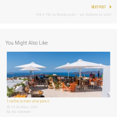
Navegação
Nex
NEXT POST
de
pos
IVA e TSU na Restauração – um elefante na sala?
artigos
You Might Also Like
5 razões (e mais uma) para ir…
29 de Maio, 2020
No Comment