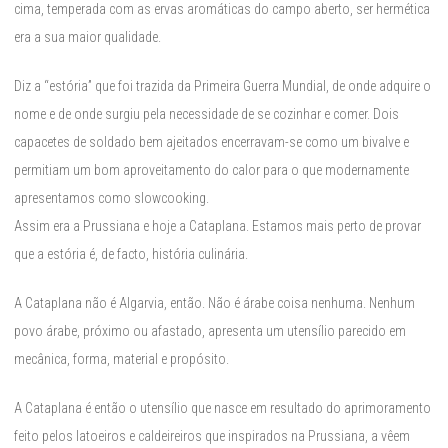
cima, temperada com as ervas aromáticas do campo aberto, ser hermética
era a sua maior qualidade.
Diz a “estória” que foi trazida da Primeira Guerra Mundial, de onde adquire o
nome e de onde surgiu pela necessidade de se cozinhar e comer. Dois
capacetes de soldado bem ajeitados encerravam-se como um bivalve e
permitiam um bom aproveitamento do calor para o que modernamente
apresentamos como slowcooking.
Assim era a Prussiana e hoje a Cataplana. Estamos mais perto de provar
que a estória é, de facto, história culinária.
A Cataplana não é Algarvia, então. Não é árabe coisa nenhuma. Nenhum
povo árabe, próximo ou afastado, apresenta um utensílio parecido em
mecânica, forma, material e propósito.
A Cataplana é então o utensílio que nasce em resultado do aprimoramento
feito pelos latoeiros e caldeireiros que inspirados na Prussiana, a vêem