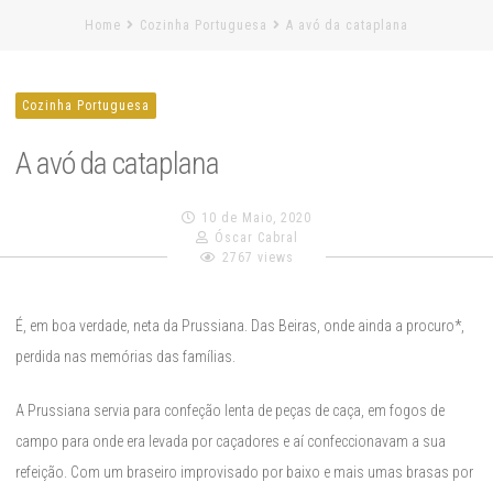
Home
Cozinha Portuguesa
A avó da cataplana
Cozinha Portuguesa
A avó da cataplana
10 de Maio, 2020
Óscar Cabral
2767 views
É, em boa verdade, neta da Prussiana. Das Beiras, onde ainda a procuro*,
perdida nas memórias das famílias.
A Prussiana servia para confeção lenta de peças de caça, em fogos de
campo para onde era levada por caçadores e aí confeccionavam a sua
refeição. Com um braseiro improvisado por baixo e mais umas brasas por