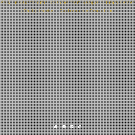
Ph.D. in Gastronomic Sciences from Basque Culinary Center
| Chef | Teacher | Gastronomic Consultant
Home
Facebook
Linkedin
Instagram