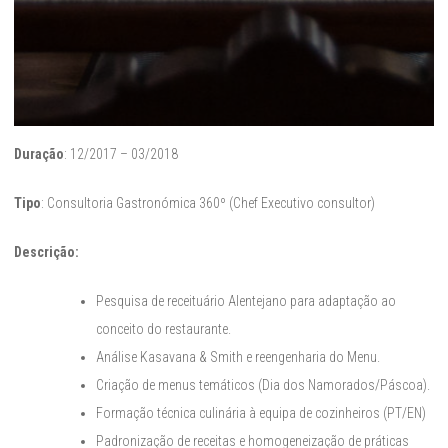
Duração
: 12/2017 – 03/2018
Tipo
: Consultoria Gastronómica 360º (Chef Executivo consultor)
Descrição:
Pesquisa de receituário Alentejano para adaptação ao
conceito do restaurante.
Análise Kasavana & Smith e reengenharia do Menu.
Criação de menus temáticos (Dia dos Namorados/Páscoa).
Formação técnica culinária à equipa de cozinheiros (PT/EN)
Padronização de receitas e homogeneização de práticas