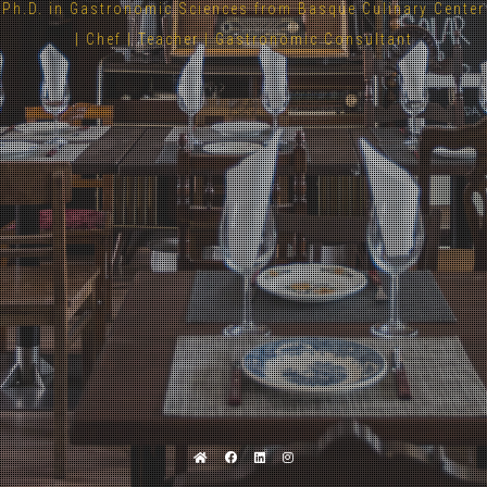
Ph.D. in Gastronomic Sciences from Basque Culinary Center
| Chef | Teacher | Gastronomic Consultant
Home
Facebook
Linkedin
Instagram