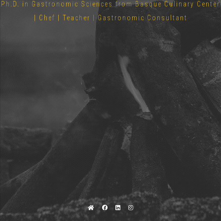
Ph.D. in Gastronomic Sciences from Basque Culinary Center
| Chef | Teacher | Gastronomic Consultant
Home
Facebook
Linkedin
Instagram