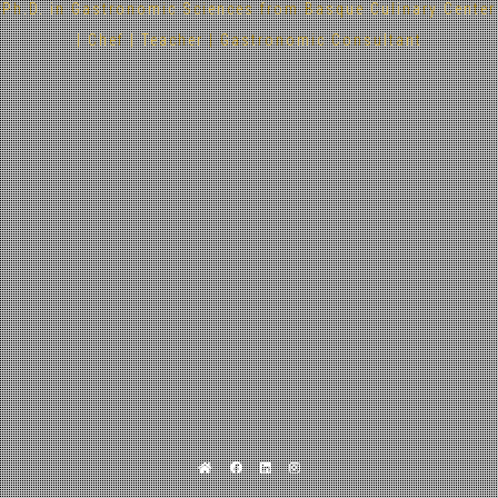
Ph.D. in Gastronomic Sciences from Basque Culinary Center
| Chef | Teacher | Gastronomic Consultant
Home
Facebook
Linkedin
Instagram